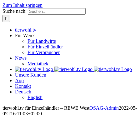
Zum Inhalt springen
Suche nach:
tierwohl.tv
Für Wen?
Für Landwirte
Für Einzelhändler
Für Verbraucher
News
Mediathek
Unsere Kunden
App
Kontakt
Deutsch
English
tierwohl.tv für Einzelhändler – REWE West
OSAG-Admin
2022-05-
05T16:11:03+02:00